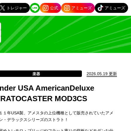
トレジャー
公式
アミューズ
アミューズ
2026.05.19 更新
楽器
nder USA AmericanDeluxe
TRATOCASTER MOD3CS
１１年USA製、アメスタの上位機種として販売されていたアメ
ン・デラックスシリーズのストラト！
留めトレモロ・ブリッジやフラット寄りの指板などモダンな仕