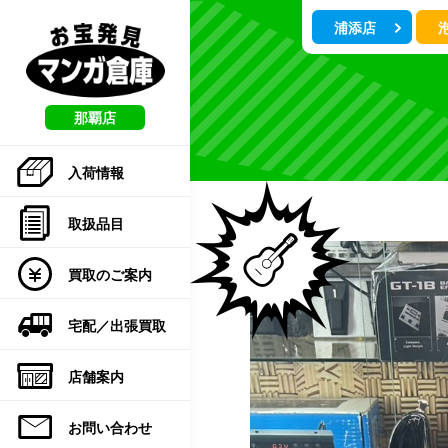
こ
浦添店
の
ペ
ー
ジ
の
那覇店
先
頭
入荷情報
で
す
取扱品目
買取のご案内
宅配／出張買取
店舗案内
お問い合わせ