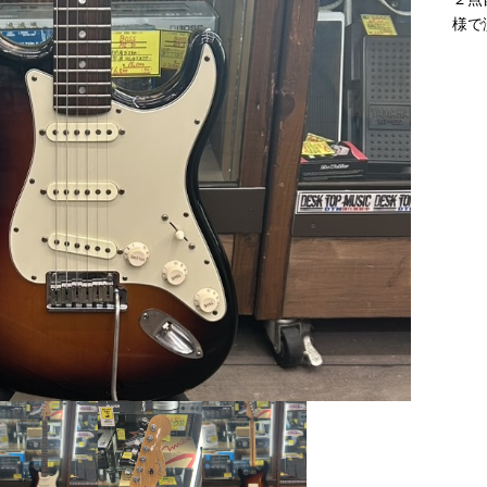
様で
ッキ
【レコード】マイケ
ジブリ関連DVD買取
ジブリ関連レコード
K.yairi DY-28
連強化
ルジャクソン/スリラ
強化中！
買取強化中！
ー強化買取中！
買取
買取
証
買取
2,500
2,300
￥
￥
200
1,800
￥
￥