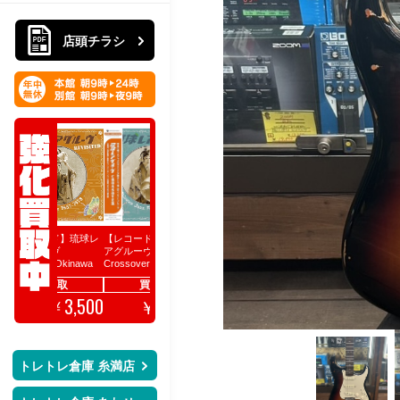
店頭チラシ
ード】琉球レ
【レコード】琉球レ
音映CD空ケース買取
【DVD】ブルース・
【DVD】ジャ
ーヴ
アグルーヴ
リー関連強化買取！
ー・チェン関
買取
ed-Okinawa
Crossover-Okinawa
買取！
買取保証
10
57-1978
Jazz Funk 1964-
￥
買取保
買取
買取
300
1984
￥
3,500
3,500
￥
￥
ト
トレトレ倉庫 糸満店
レ
ト