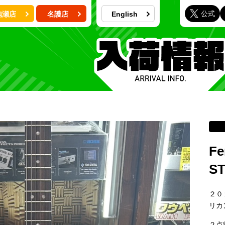
公式
泡瀬店
名護店
English
Fe
S
２０
リカ
２点