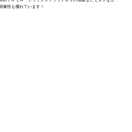
演奏性も優れています！
三線強化買取中や
Oasis 再結成！！D-
Epiphone Noel
Oasis 再結成決
Roshi 
さ！！
28高価買取中！！
Gallagher Super
定！！あの兄弟が返
Black
Nova高価買取中！！
ってくる！！
買取
Epiphone Riviera買取
強化中！！