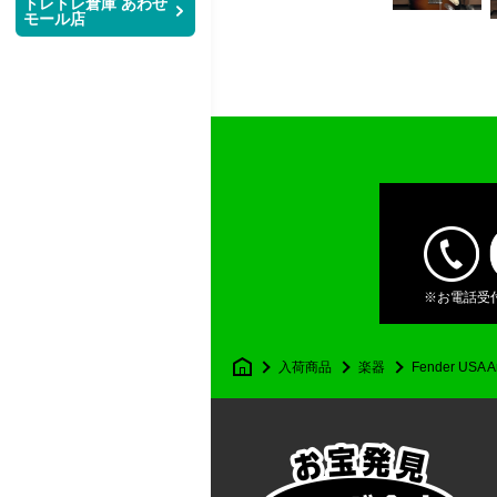
トレトレ倉庫 あわせ
モール店
レ
倉
庫
店
舗
※お電話受付時
マ
入荷商品
楽器
Fender USA 
ン
ガ
倉
庫
那
覇