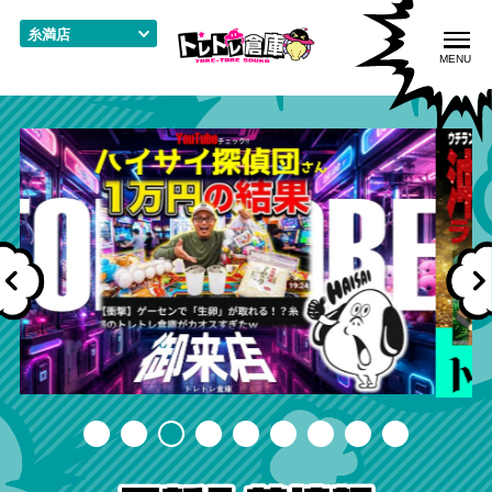
こ
の
糸満店
ペ
MENU
ー
ジ
の
先
頭
入荷情報
店舗案内
お問い合わせ
で
す
Previous
Next
プライバシーポリシー
求人情報
1
2
3
4
5
6
7
8
9