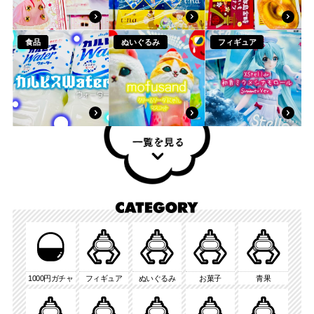
商
商
商
品
品
品
詳
詳
詳
食品
ぬいぐるみ
フィギュア
細
細
細
へ
へ
へ
商
商
商
品
品
品
詳
詳
詳
細
細
細
へ
へ
へ
1000円ガチャ
フィギュア
ぬいぐるみ
お菓子
青果