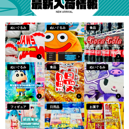
浦添店
泡瀬店
那覇店
名護店
入
ぬいぐるみ
ぬいぐるみ
食品
English
荷
商
品
一
覧
公式
公式
公式
商
商
商
品
品
品
詳
詳
詳
ぬいぐるみ
食品
ぬいぐるみ
細
細
細
へ
へ
へ
商
商
商
品
品
品
詳
詳
詳
フィギュア
日用品
お菓子
細
細
細
へ
へ
へ