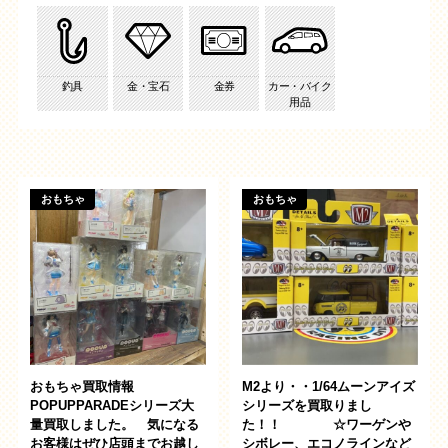
プライバシーポリシー
求人情報
釣具
金・宝石
金券
カー・バイク
English
用品
おもちゃ
おもちゃ
公式
カード部
アミューズ
公式
トレトレ倉庫 あわせモー
トレトレ倉庫 糸満店
ル店
おもちゃ買取情報
M2より・・1/64ムーンアイズ
POPUPPARADEシリーズ大
シリーズを買取りまし
量買取しました。 気になる
た！！ ☆ワーゲンや
お客様はぜひ店頭までお越し
シボレー、エコノラインなど