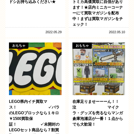
ドシお持ち込みください★
トミカ高価買取に自信があり
ます！★店内ミニカーコーナ
ーにて買取マガジンを配布
中！まずは買取マガジンをチ
ェック！
2022.05.29
2022.05.10
おもちゃ
おもちゃ
LEGO県内イチ買取マ
在庫足りませーーーん！！
ス！ ✓バラ
泣 マイク
のLEGOブロックなら１キロ
ラ・グッズを売るならマンガ
￥1500買取保
倉庫泡瀬店が一番！１点から
証！ ✓未開封の
でも大歓迎！
LEGOセット商品なら７割買