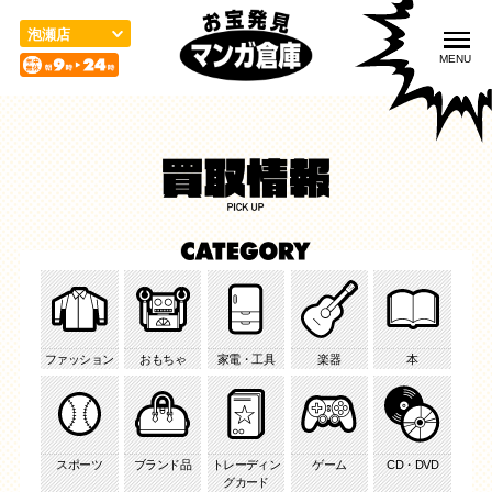
こ
の
泡瀬店
ペ
MENU
ー
ジ
の
先
頭
入荷情報
取扱品目
買取のご案内
で
す
宅配／出張買取
店舗案内
お問い合わせ
ファッション
おもちゃ
家電・工具
楽器
本
スポーツ
ブランド品
トレーディン
ゲーム
CD・DVD
グカード