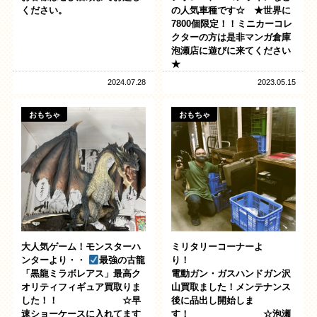
ください。
の人気車種です☆ ★世界に
7800個限定！！ミニカーコレ
クターの方は是非マンガ倉庫
泡瀬店に遊びに来てください
★
2024.07.28
2023.05.15
おもちゃ
おもちゃ
大人気ゲーム！モンスターハ
ミリタリーコーナーよ
ンターより・・
最強の古龍
り！
「黒龍ミラボレアス」最高ク
電動ガン・ガスハンドガン沢
オリティフィギュア買取りま
山買取ました！メンテナンス
した！！ ☆早
後に品出し開始しま
速ショーケースに入れてます
す！ ☆泡瀬