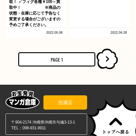
取！ ✓フィグ各種￥100～買
取中！ ※商品の
状態・在庫に応じて予告なく
変更する場合がございますの
予めご了承ください。
2022.05.08
2022.04.28
投
稿
PAGE
1
ナ
ビ
ゲ
ー
シ
ョ
ン
泡瀬店
〒904-2174 沖縄県沖縄市与儀3-13-1
TEL：
098-931-9911