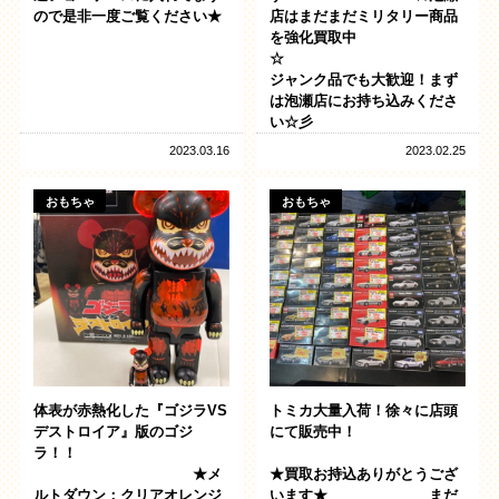
ので是非一度ご覧ください★
店はまだまだミリタリー商品
を強化買取中
ジャンク品でも大歓迎！まず
は泡瀬店にお持ち込みくださ
い☆彡
2023.03.16
2023.02.25
おもちゃ
おもちゃ
体表が赤熱化した『ゴジラVS
トミカ大量入荷！徐々に店頭
デストロイア』版のゴジ
にて販売中！
ラ！！
★メ
★買取お持込ありがとうござ
ルトダウン：クリアオレンジ
います★ まだ