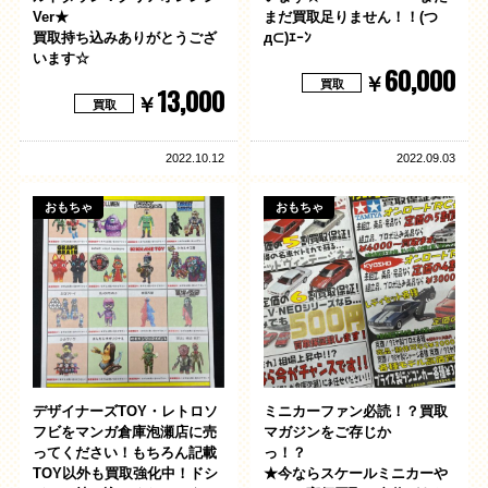
Ver★
まだ買取足りません！！(つ
買取持ち込みありがとうござ
д⊂)ｴｰﾝ
います☆
60,000
￥
買取
13,000
￥
買取
2022.10.12
2022.09.03
おもちゃ
おもちゃ
デザイナーズTOY・レトロソ
ミニカーファン必読！？買取
フビをマンガ倉庫泡瀬店に売
マガジンをご存じか
ってください！もちろん記載
っ！？
TOY以外も買取強化中！ドシ
★今ならスケールミニカーや