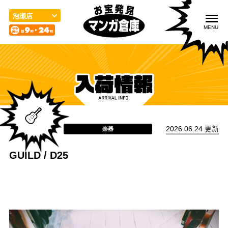
こ
の
泡瀬店
ペ
MENU
ー
ジ
の
先
頭
入荷情報
取扱品目
買取のご案内
で
す
2026.06.24 更新
楽器
GUILD / D25
宅配／出張買取
店舗案内
お問い合わせ