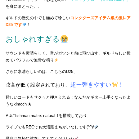
を身にまとった、、
ギルドの歴史の中でも極めて珍しい
コレクターズアイテム級の激レア
D25 です
！
おしゃれすぎる
サウンドも素晴らしく、音がガツンと前に飛び出す、ギルドらしい極
めてパワフルで無骨な鳴り
さらに素晴らしいのは、こちらのD25、
超ー弾きやすい
！
弦高が低く設定されており、
難しいコードもサクッと押さえれる！なんだかギター上手くなったよ
うなkimochi★
PUにfishman matrix natural 1を搭載しており、
ライブでもRECでも大活躍まちがいなしです(^^)/
是非お気軽に試奏してみてくださいね