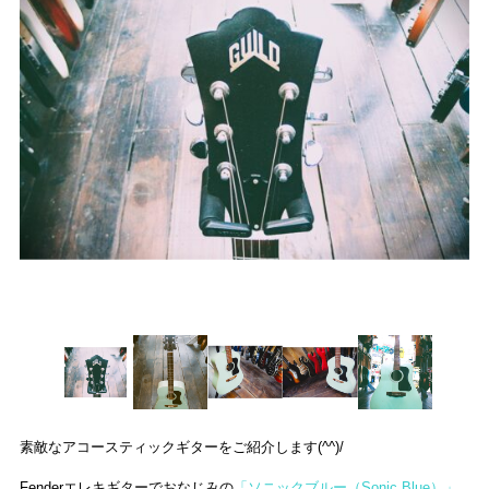
プライバシーポリシー
求人情報
English
公式
カード部
アミューズ
公式
トレトレ倉庫 あわせモー
トレトレ倉庫 糸満店
ル店
素敵なアコースティックギターをご紹介します(^^)/
Fenderエレキギターでおなじみの
「ソニックブルー（Sonic Blue）」