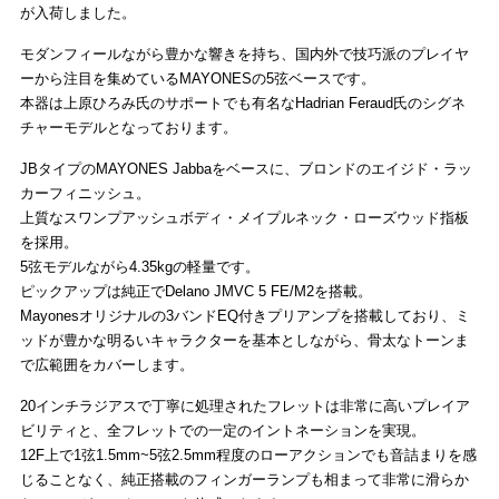
が入荷しました。
モダンフィールながら豊かな響きを持ち、国内外で技巧派のプレイヤ
ーから注目を集めているMAYONESの5弦ベースです。
本器は上原ひろみ氏のサポートでも有名なHadrian Feraud氏のシグネ
チャーモデルとなっております。
JBタイプのMAYONES Jabbaをベースに、ブロンドのエイジド・ラッ
カーフィニッシュ。
上質なスワンプアッシュボディ・メイプルネック・ローズウッド指板
を採用。
5弦モデルながら4.35kgの軽量です。
ピックアップは純正でDelano JMVC 5 FE/M2を搭載。
Mayonesオリジナルの3バンドEQ付きプリアンプを搭載しており、ミ
ッドが豊かな明るいキャラクターを基本としながら、骨太なトーンま
で広範囲をカバーします。
20インチラジアスで丁寧に処理されたフレットは非常に高いプレイア
ビリティと、全フレットでの一定のイントネーションを実現。
12F上で1弦1.5mm~5弦2.5mm程度のローアクションでも音詰まりを感
じることなく、純正搭載のフィンガーランプも相まって非常に滑らか