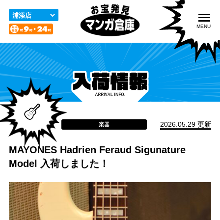
こ
の
浦添店
ペ
MENU
ー
ジ
の
先
頭
入荷情報
取扱品目
買取のご案内
で
す
2026.05.29 更新
楽器
MAYONES Hadrien Feraud Sigunature
宅配／出張買取
店舗案内
お問い合わせ
Model 入荷しました！