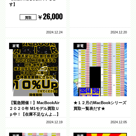
す】
26,000
￥
買取
2024.12.24
2024.12.20
家電
家電
【緊急開催！】MacBookAir
★１２月のMacBookシリーズ
２０２０年 M1モデル買取Ｕ
買取一覧表だす★
ｐ中！【在庫不足なんよ…】
2024.12.19
2024.12.05
家電
家電