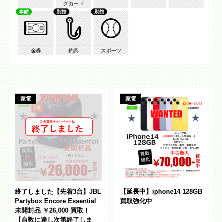
グカード
本館
別館
別館
プライバシーポリシー
求人情報
English
金券
釣具
スポーツ
家電
家電
公式
トレジャー
公式
アミューズ
アミューズ
終了しました【先着3台】JBL
【延長中】iphone14 128GB
トレトレ倉庫 あわせモー
Partybox Encore Essential
買取強化中
トレトレ倉庫 糸満店
ル店
未開封品 ￥26,000 買取！
【台数に達し次第終了しま