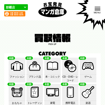
こ
の
那覇店
ペ
MENU
ー
ジ
の
先
頭
入荷情報
取扱品目
買取のご案内
で
す
本館
本館
本館
本館
本館
宅配／出張買取
店舗案内
お問い合わせ
ファッション
ブランド品
本・コミック
CD・DVD・レ
ゲーム
コード
本館
本館
本館
本館
本館
おもちゃ
トレーディン
家電
携帯電話
楽器