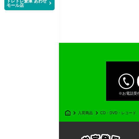
トレトレ倉庫 あわせ
モール店
レ
倉
庫
店
舗
※お電話受付時
マ
入荷商品
CD・DVD・レコード
ン
ガ
倉
庫