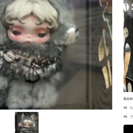
ッキ
【レコード】マイケ
ジブリ関連DVD買取
ジブリ関連レコード
K.yairi DY-28
連強化
ルジャクソン/スリラ
強化中！
買取強化中！
ー強化買取中！
買取
買取
証
買取
2,500
2,300
￥
￥
新品未
200
1,800
￥
￥
XG　
XG　