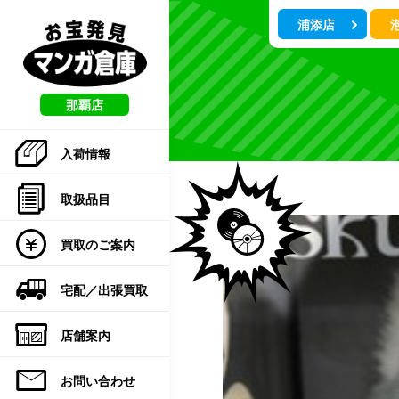
こ
浦添店
の
ペ
ー
ジ
の
那覇店
先
頭
入荷情報
で
す
取扱品目
買取のご案内
宅配／出張買取
店舗案内
お問い合わせ