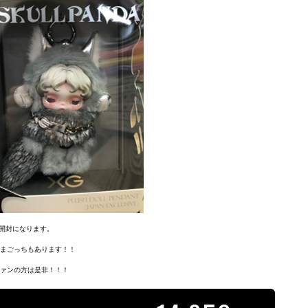
三線強化買取中や
Oasis 再結成！！D-
Epiphone Noel
Oasis 再結成決
Roshi 
さ！！
28高価買取中！！
Gallagher Super
定！！あの兄弟が返
Black
Nova高価買取中！！
ってくる！！
買取
Epiphone Riviera買取
強化中！！
開封になります。

たまごっちもあります！！

ファンの方は是非！！！