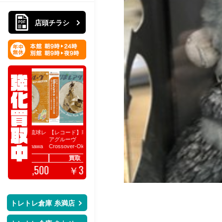
店頭チラシ
ード】琉球レ
【レコード】琉球レ
音映CD空ケース買取
【DVD】ブルース・
【DVD】ジャ
ーヴ
アグルーヴ
リー関連強化買取！
ー・チェン関
買取
ed-Okinawa
Crossover-Okinawa
買取！
買取保証
10
57-1978
Jazz Funk 1964-
￥
買取保
買取
買取
300
1984
￥
3,500
3,500
￥
￥
ト
トレトレ倉庫 糸満店
レ
ト