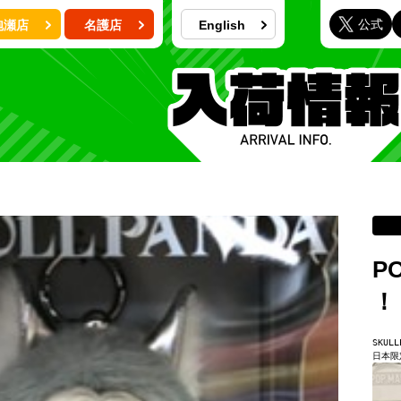
公式
泡瀬店
名護店
English
P
！
SKULL