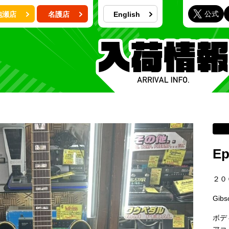
公式
泡瀬店
名護店
English
Ep
２０
Gi
ボデ