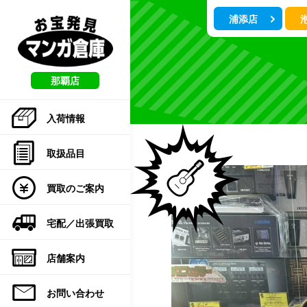
こ
浦添店
の
ペ
ー
ジ
の
那覇店
先
頭
入荷情報
で
す
取扱品目
買取のご案内
宅配／出張買取
店舗案内
お問い合わせ