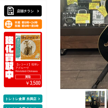
店頭チラシ
ド】MTG高価
【レコード】琉球レ
【レコード】琉球レ
音映CD空ケース買取
【DVD】ブル
スト④
アグルーヴ
アグルーヴ
リー関連強化
買取
Revisited-Okinawa
Crossover-Okinawa
買取保
10
Pops 1957-1978
Jazz Funk 1964-
￥
買取
買取
1984
3,500
3,500
￥
￥
ト
トレトレ倉庫 糸満店
レ
ト