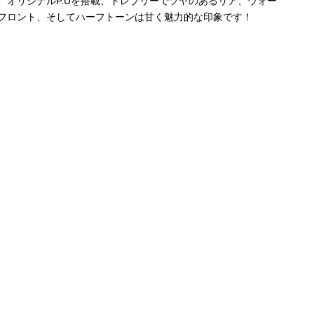
、オリジナルP.Uを搭載、トレブリーでツヤのあるリア、ウォー
フロント、そしてハーフトーンは甘く魅力的な印象です！
K.yairi DY-28
三線強化買取中や
Oasis 再結成！！D-
Epiphone Noel
Oasi
さ！！
28高価買取中！！
Gallagher Super
定！
Nova高価買取中！！
って
Epiph
強化