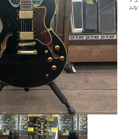
アコ
ムな
ース・
【DVD】ジャッキ
【レコード】マイケ
ジブリ関連DVD買取
ジブリ関連レコード
買取！
ー・チェン関連強化
ルジャクソン/スリラ
強化中！
買取強化中！
買取！
ー強化買取中！
証
買取
買取
買取保証
買取
300
2,500
2,300
￥
￥
￥
200
1,800
￥
￥