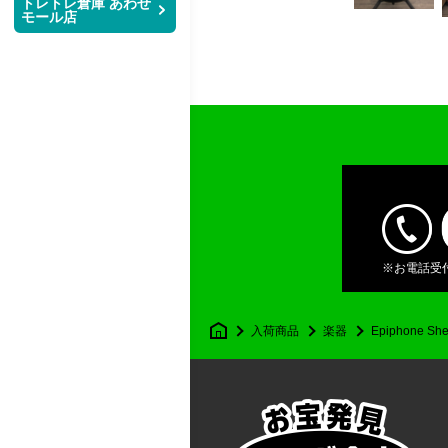
トレトレ倉庫 あわせ
モール店
レ
倉
庫
店
舗
※お電話受付時
マ
入荷商品
楽器
Epiphone She
ン
ガ
倉
庫
那
覇