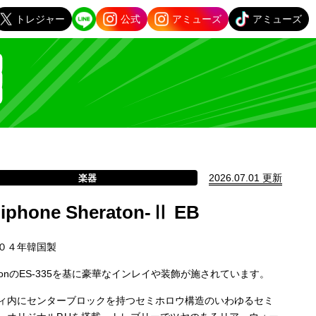
トレジャー
公式
アミューズ
アミューズ
2026.07.01 更新
楽器
iphone Sheraton-Ⅱ EB
０４年韓国製
bsonのES-335を基に豪華なインレイや装飾が施されています。
ィ内にセンターブロックを持つセミホロウ構造のいわゆるセミ