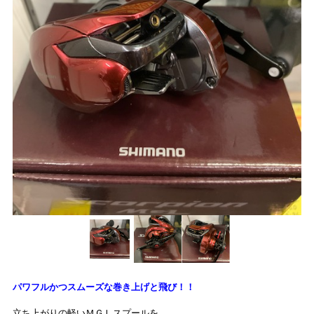
プライバシーポリシー
求人情報
English
公式
トレジャー
公式
アミューズ
アミューズ
トレトレ倉庫 あわせモー
パワフルかつスムーズな巻き上げと飛び！！
トレトレ倉庫 糸満店
ル店
立ち上がりの軽いＭＧＬスプールを