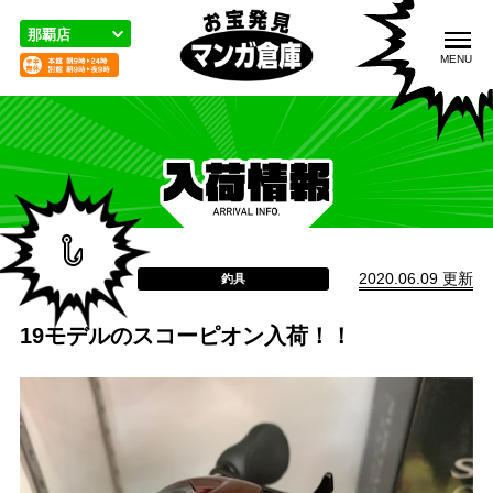
こ
の
那覇店
ペ
MENU
ー
ジ
の
先
頭
入荷情報
取扱品目
買取のご案内
で
す
2020.06.09 更新
釣具
19モデルのスコーピオン入荷！！
宅配／出張買取
店舗案内
お問い合わせ