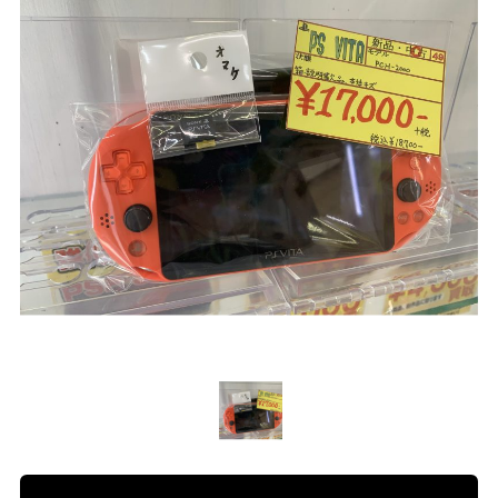
プライバシーポリシー
求人情報
English
公式
トレジャー
公式
アミューズ
アミューズ
トレトレ倉庫 あわせモー
トレトレ倉庫 糸満店
ル店