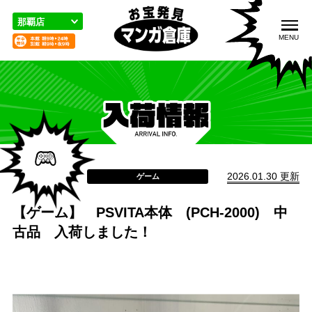
こ
の
那覇店
ペ
MENU
ー
ジ
の
先
頭
入荷情報
取扱品目
買取のご案内
で
す
2026.01.30 更新
ゲーム
【ゲーム】 PSVITA本体 (PCH-2000) 中
宅配／出張買取
店舗案内
お問い合わせ
古品 入荷しました！