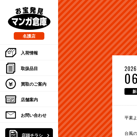
こ
の
ペ
ー
ジ
の
名護店
先
頭
入荷情報
で
す
2026
取扱品目
0
買取のご案内
新
店舗案内
お問い合わせ
平素
台風
店頭チラシ