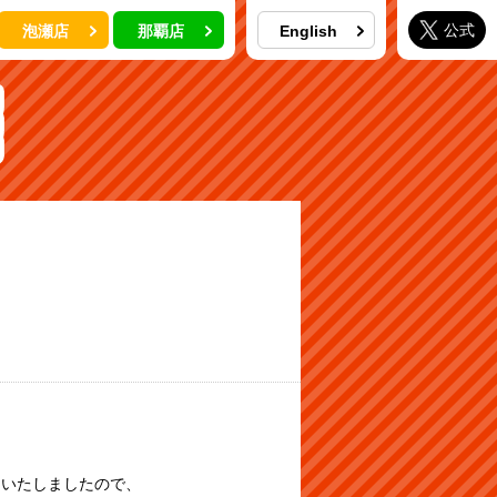
公式
泡瀬店
那覇店
English
了いたしましたので、