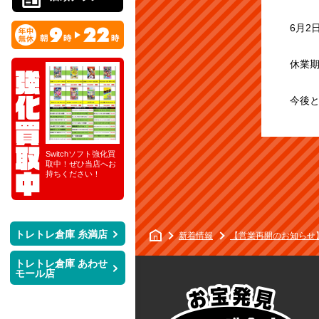
6月2
休業
今後
ch２ソフトまだ
Switchソフト強化買
Playstation4ソフト強
スマートグラス買取
VRゴーグル
りません！ぜ
取中！ぜひ当店へお
化買取中！是非当店
強化中！
中！
へお持ちくだ
持ちください！
へお持ちください！
ト
トレトレ倉庫 糸満店
マ
新着情報
【営業再開のお知らせ
レ
ン
ト
ガ
トレトレ倉庫 あわせ
モール店
倉
レ
庫
倉
名
庫
護