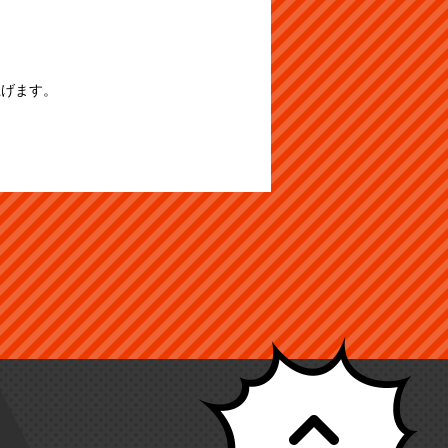
上げます。
レコードプレーヤー
METAL
ホロライブ プライ
G-SHOCK 3000円
Swi
買取強化！
STRUCTURE 解体匠
ズ買取強化！
買取保障実施中！！
まだ
機 サザビー 強化買
使わなっくなったG-
ひ当
取中
SHOCKが自宅に眠
さい
っていませんか？是
非、マンガ倉庫名護
店までご相談くださ
い(^^)/