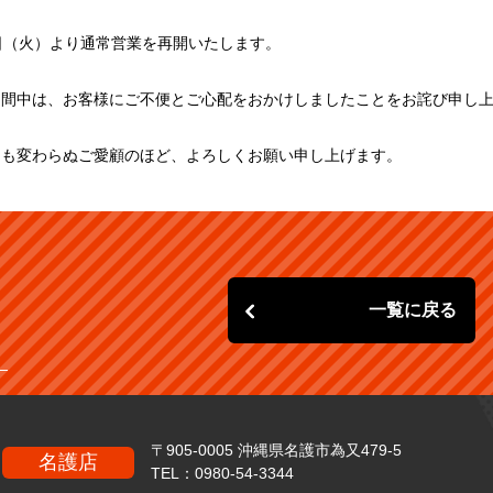
日（火）より通常営業を再開いたします。
期間中は、お客様にご不便とご心配をおかけしましたことをお詫び申し
とも変わらぬご愛顧のほど、よろしくお願い申し上げます。
強化買取
エアドッグ買取りま
ポケセントウホク ス
レトロな目覚まし時
ラジカセ買取リスト
す！
ペシャルBOX売って
計探してます！
UP
ください！！
一覧に戻る
】
〒905-0005 沖縄県名護市為又479-5
名護店
TEL：
0980-54-3344