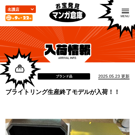
こ
の
名護店
ペ
MENU
ー
ジ
の
先
頭
入荷情報
取扱品目
買取のご案内
で
す
2025.05.23 更新
ブランド品
ブライトリング生産終了モデルが入荷！！
店舗案内
お問い合わせ