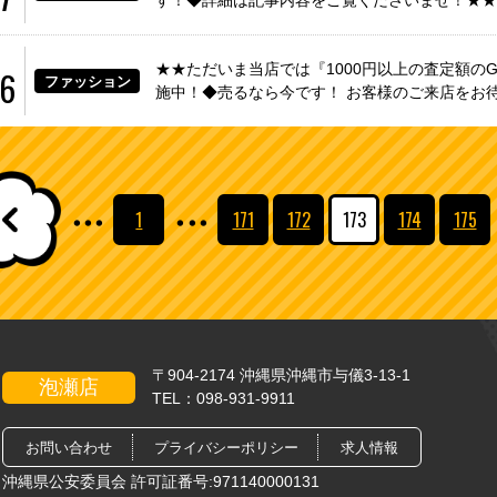
す！◆詳細は記事内容をご覧くださいませ！★★
★★ただいま当店では『1000円以上の査定額のGー
06
ファッション
施中！◆売るなら今です！ お客様のご来店をお
・・・
・・・
1
171
172
173
174
175
〒904-2174 沖縄県沖縄市与儀3-13-1
泡瀬店
TEL：
098-931-9911
お問い合わせ
プライバシーポリシー
求人情報
沖縄県公安委員会 許可証番号:971140000131