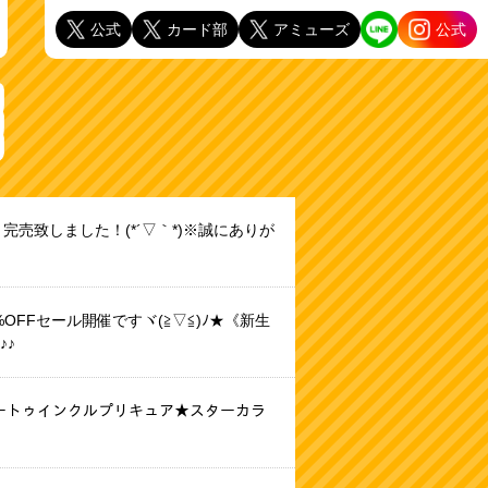
公式
カード部
アミューズ
公式
き完売致しました！(*´▽｀*)※誠にありが
OFFセール開催ですヾ(≧▽≦)ﾉ★《新生
♪♪
★スタートゥインクルプリキュア★スターカラ