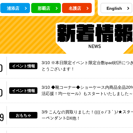
浦添店
那覇店
名護店
English
3/10 ※本日限定イベント限定台数ipad好評につ
0
イベント情報
とうございます！
3/10 ◆靴コーナー◆ショーケース内商品全品20%
0
イベント情報
活応援！均一セール》もスタートいたしました～
3/9 こんなの買取りました！((((ｏﾉ´3｀)ﾉ
09
おもちゃ
ーペンダントDX他！