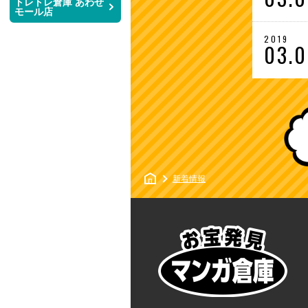
トレトレ倉庫 あわせ
モール店
レ
倉
2019
庫
03.
店
舗
投
稿
ナ
ビ
ゲ
ー
シ
マ
新着情報
ョ
ン
ン
ガ
倉
庫
浦
添
店
ト
ッ
プ