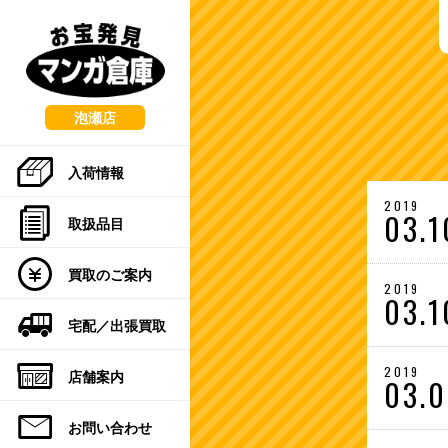
こ
の
ペ
ー
ジ
の
泡瀬店
先
頭
入荷情報
で
す
2019
03.1
取扱品目
買取のご案内
2019
03.1
宅配／出張買取
2019
店舗案内
03.
お問い合わせ