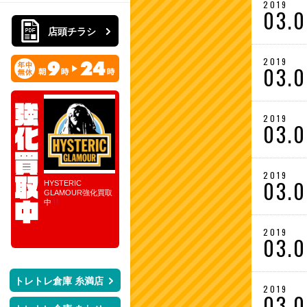
2019
03.
店頭チラシ
2019
03.
2019
03.
2019
03.
ォン＆グレコ
HYSTERIC
10月レディース強化
完全担当査定！朝９
おもちゃ買
ません！！特
GLAMOUR強化買取
買取ブランド
時～１７時の８時間
POPUPPARA
ポールタイ
中
買取企画！STARTO
ーズ大量買取
日本製ならさ
ENTERTAINMENT
た。 気にな
取強化！！
在籍中の公式グッズ
様はぜひ店頭
2019
がまとめ買取
越しください
03.
STARTO！！
ト
トレトレ倉庫 糸満店
2019
レ
03.0
ト