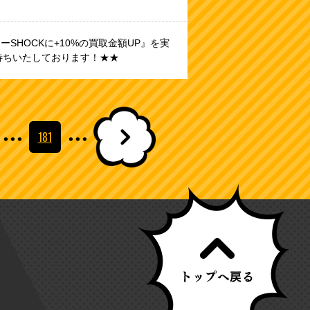
SHOCKに+10%の買取金額UP』を実
待ちいたしております！★★
・・・
・・・
181