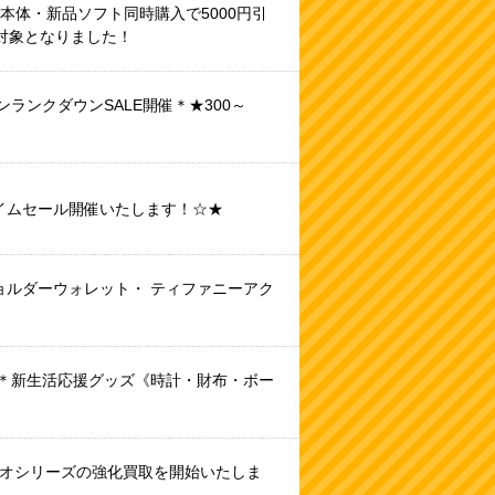
使用本体・新品ソフト同時購入で5000円引
も対象となりました！
ランクダウンSALE開催＊★300～
タイムセール開催いたします！☆★
ョルダーウォレット・ ティファニーアク
RIMOWA NEVER
THE NORTH FACE
買取お持込ありがと
最強のカードがマン
爆発
STILL コレクション
× Hender Schemeコ
うございま
ガ倉庫泡瀬店
いる
！！
バッグ2点入荷☆
ラボ第３弾！入
す！ ★
に・・・！ ☆ワ
Ne
荷！ ★レ
来ました！念願の
ンピースカード★ロ
★定
☆旅行時に！普段使
ザーハンドルを使っ
ROCKAGE 【花帯】
ロノア・ゾロ
ンツ
いでも全然
た定番のノースフェ
ニール・ヤング・キ
SR【フラッグシップ
【ス
！＊新生活応援グッズ《時計・財布・ボー
OK！！
イスとは一味違った
ングクリムゾン・ジ
バトル・優勝記
ロー
どちらも定価20万円
雰囲気でインパクト
ョン・セバスチャン
念】 買取
ンツ
以上する高級品で
大★
★ ☆まだま
持ち込みありがとう
す！！が・・・気に
だ買取お待ちしてお
ございます★
★是
なったら泡瀬店、カ
ります☆彡
泡瀬
バンコーナーへレッ
くだ
マリオシリーズの強化買取を開始いたしま
ゴー！！！