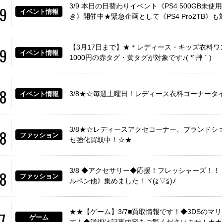
3/9 本日の日替わりイベント《PS4 500GB未
09
イベント情報
き》開催中★緊急企画として《PS4 Pro2TB》
【3月17日まで】★＊レディース・キッズ衣料ワン
09
イベント情報
1000円の赤タグ・黄タグが対象です♪( *´艸｀)
08
3/8★☆毎週土曜日！レディース衣料コーナー
イベント情報
3/8★☆レディースアクセコーナー、ブランドシ
08
取情報
ポケカ！25THアニバ
M2より・・1/64ムー
ブルーハーツ！レ
ポケカ☆新弾ジムセ
ファッション
セ強化買取中！☆★
DEシリ
ーサリーゴールデン
ンアイズシリーズを
コード盤買取しまし
ット入
しまし
BOX買取ました
買取りまし
た！！
荷
るお客
☆ 全て
た！！ ☆ワ
★帯付！未開封品で
♡拡張パックBOX、
までお
ゴールデンカラーで
ーゲンやシボレー、
す！！★まだまだレ
2種類とサプライ等
。
高級感が出ていま
エコノラインなどの
コード買取強化
が入った豪華セット
3/8 ◆アクセサリー◆応援！フレッシャーズ！
08
す！！ピカチュウか
人気車種です☆ ★
中！！是非マンガ倉
となってます♡シュ
ファッション
ルペン他》集めました！ヾ(≧▽≦)ﾉ
わえぇ。。
世界に7800個限
庫泡瀬店にお持ち込
リンク付き☆超美品
定！！ミニカーコレ
みください☆彡
です！！
クターの方は是非マ
ンガ倉庫泡瀬店に遊
びに来てください★
★★【ゲーム】3/7■買取情報です！◆3DSの
7
ゲーム