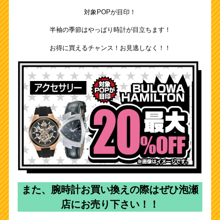
対象POPが目印！
プライバシーポリシー
求人情報
半袖の季節はやっぱり時計が目立ちます！
お得に買えるチャンス！お見逃しなく！！
English
公式
カード部
アミューズ
公式
トレトレ倉庫 あわせモー
トレトレ倉庫 糸満店
ル店
また、腕時計お買い換えの際はぜひ泡瀬
店にお売り下さい！！