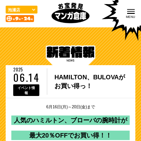
こ
の
泡瀬店
ペ
MENU
ー
ジ
の
先
頭
入荷情報
取扱品目
買取のご案内
で
す
2025
06.14
HAMILTON、BULOVAが
お買い得っ！
イベント情
報
宅配／出張買取
店舗案内
お問い合わせ
6月16日(月)～20日(金)まで
人気のハミルトン、ブローバの腕時計が
最大20％OFFでお買い得！！