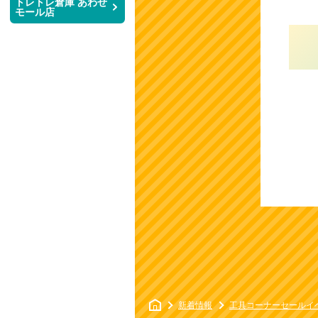
トレトレ倉庫 あわせ
モール店
レ
倉
庫
店
舗
マ
新着情報
工具コーナーセールイ
ン