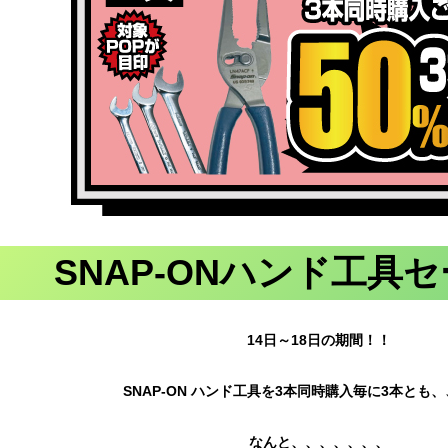
SNAP-ONハンド工具
取情報
ポケカ！25THアニバ
M2より・・1/64ムー
ブルーハーツ！レ
ポケカ☆新弾ジムセ
DEシリ
ーサリーゴールデン
ンアイズシリーズを
コード盤買取しまし
ット入
しまし
BOX買取ました
買取りまし
た！！
荷
るお客
☆ 全て
た！！ ☆ワ
★帯付！未開封品で
♡拡張パックBOX、
までお
ゴールデンカラーで
ーゲンやシボレー、
す！！★まだまだレ
2種類とサプライ等
。
高級感が出ていま
エコノラインなどの
コード買取強化
が入った豪華セット
14日～18日の期間！！
す！！ピカチュウか
人気車種です☆ ★
中！！是非マンガ倉
となってます♡シュ
わえぇ。。
世界に7800個限
庫泡瀬店にお持ち込
リンク付き☆超美品
定！！ミニカーコレ
みください☆彡
です！！
SNAP-ON ハンド工具を3本同時購入毎に3本とも
クターの方は是非マ
ンガ倉庫泡瀬店に遊
びに来てください★
なんと、、、、、、、