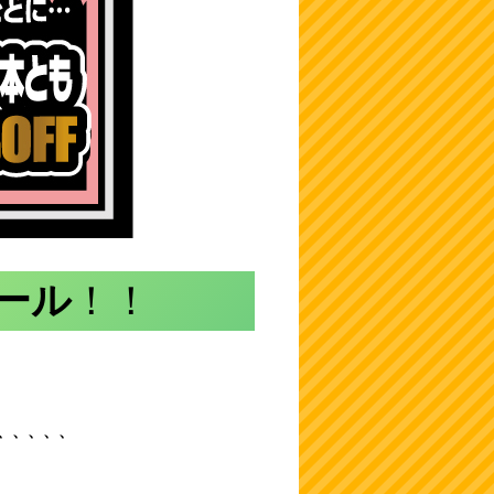
セール
！！
RIMOWA NEVER
THE NORTH FACE
買取お持込ありがと
最強のカードがマン
爆発
STILL コレクション
× Hender Schemeコ
うございま
ガ倉庫泡瀬店
いる
！！
バッグ2点入荷☆
ラボ第３弾！入
す！ ★
に・・・！ ☆ワ
Ne
荷！ ★レ
来ました！念願の
ンピースカード★ロ
★定
☆旅行時に！普段使
ザーハンドルを使っ
ROCKAGE 【花帯】
ロノア・ゾロ
ンツ
いでも全然
た定番のノースフェ
ニール・ヤング・キ
SR【フラッグシップ
【ス
OK！！
イスとは一味違った
ングクリムゾン・ジ
バトル・優勝記
ロー
どちらも定価20万円
雰囲気でインパクト
ョン・セバスチャン
念】 買取
ンツ
以上する高級品で
大★
★ ☆まだま
持ち込みありがとう
、、、、、、
す！！が・・・気に
だ買取お待ちしてお
ございます★
★是
なったら泡瀬店、カ
ります☆彡
泡瀬
バンコーナーへレッ
くだ
ゴー！！！