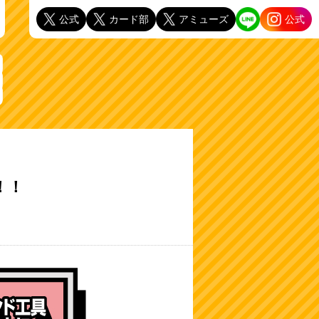
公式
カード部
アミューズ
公式
！！