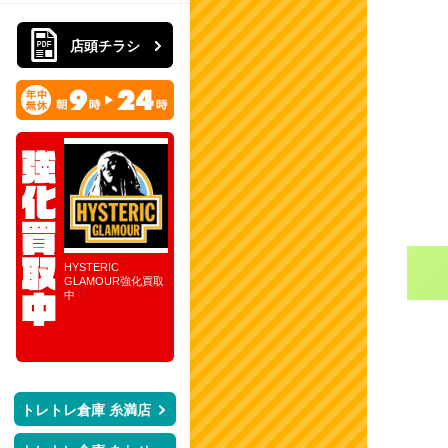
店頭チラシ
ォン＆グレコ
HYSTERIC
10月レディース強化
完全担当査定！朝９
おもちゃ買
ません！！特
GLAMOUR強化買取
買取ブランド
時～１７時の８時間
POPUPPARA
ポールタイ
中
買取企画！STARTO
ーズ大量買取
日本製ならさ
ENTERTAINMENT
た。 気にな
取強化！！
在籍中の公式グッズ
様はぜひ店頭
がまとめ買取
越しください
STARTO！！
ト
トレトレ倉庫 糸満店
レ
ト