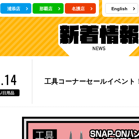
浦添店
那覇店
名護店
English
.14
工具コーナーセールイベント
/日用品