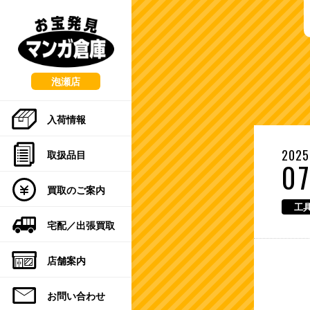
こ
の
ペ
ー
ジ
の
泡瀬店
先
頭
入荷情報
で
す
2025
取扱品目
07
買取のご案内
工具
宅配／出張買取
店舗案内
お問い合わせ