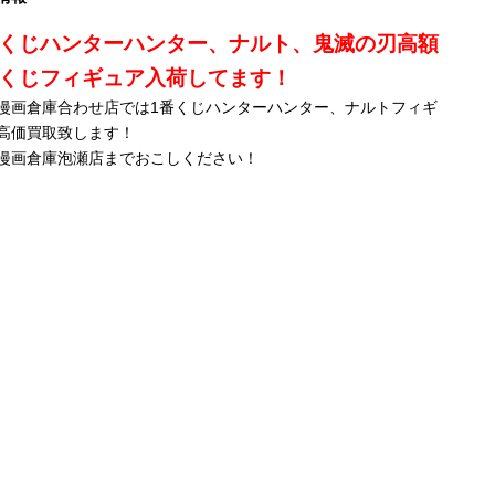
番くじハンターハンター、ナルト、鬼滅の刃高額
番くじフィギュア入荷してます！
漫画倉庫合わせ店では1番くじハンターハンター、ナルトフィギ
高価買取致します！
漫画倉庫泡瀬店までおこしください！
RIMOWA NEVER
THE NORTH FACE
買取お持込ありがと
最強のカードがマン
爆発
STILL コレクション
× Hender Schemeコ
うございま
ガ倉庫泡瀬店
いる
！！
バッグ2点入荷☆
ラボ第３弾！入
す！ ★
に・・・！ ☆ワ
Ne
荷！ ★レ
来ました！念願の
ンピースカード★ロ
★定
☆旅行時に！普段使
ザーハンドルを使っ
ROCKAGE 【花帯】
ロノア・ゾロ
ンツ
いでも全然
た定番のノースフェ
ニール・ヤング・キ
SR【フラッグシップ
【ス
OK！！
イスとは一味違った
ングクリムゾン・ジ
バトル・優勝記
ロー
どちらも定価20万円
雰囲気でインパクト
ョン・セバスチャン
念】 買取
ンツ
以上する高級品で
大★
★ ☆まだま
持ち込みありがとう
す！！が・・・気に
だ買取お待ちしてお
ございます★
★是
なったら泡瀬店、カ
ります☆彡
泡瀬
バンコーナーへレッ
くだ
ゴー！！！