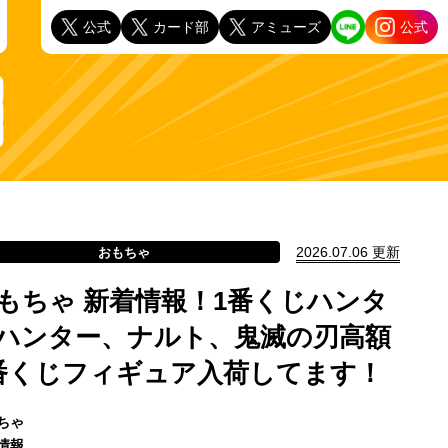
公式
カード部
アミューズ
公式
2026.07.06 更新
おもちゃ
もちゃ 新着情報！1番くじハンタ
ハンター、ナルト、鬼滅の刃高額
番くじフィギュア入荷してます！
ちゃ
情報