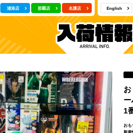
浦添店
那覇店
名護店
English
お
ー
1
おも
新着