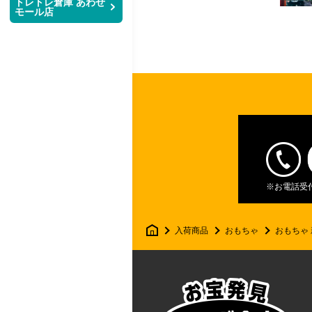
トレトレ倉庫 あわせ
モール店
レ
倉
庫
店
舗
※お電話受付時
マ
入荷商品
おもちゃ
おもちゃ
ン
ガ
倉
庫
泡
瀬