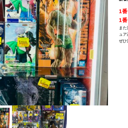
1
1
また
ュア
ぜひ
取情報
ポケカ！25THアニバ
M2より・・1/64ムー
ブルーハーツ！レ
ポケカ☆新弾ジムセ
DEシリ
ーサリーゴールデン
ンアイズシリーズを
コード盤買取しまし
ット入
しまし
BOX買取ました
買取りまし
た！！
荷
るお客
☆ 全て
た！！ ☆ワ
★帯付！未開封品で
♡拡張パックBOX、
までお
ゴールデンカラーで
ーゲンやシボレー、
す！！★まだまだレ
2種類とサプライ等
。
高級感が出ていま
エコノラインなどの
コード買取強化
が入った豪華セット
す！！ピカチュウか
人気車種です☆ ★
中！！是非マンガ倉
となってます♡シュ
わえぇ。。
世界に7800個限
庫泡瀬店にお持ち込
リンク付き☆超美品
定！！ミニカーコレ
みください☆彡
です！！
クターの方は是非マ
ンガ倉庫泡瀬店に遊
びに来てください★