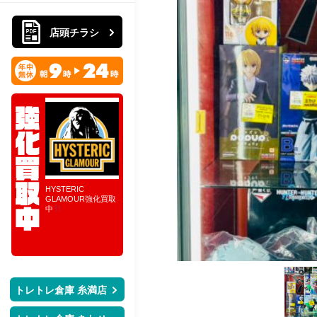
店頭チラシ
ォン＆グレコ
HYSTERIC
10月レディース強化
完全担当査定！朝９
おもちゃ買
ません！！特
GLAMOUR強化買取
買取ブランド
時～１７時の８時間
POPUPPARA
ポールタイ
中
買取企画！STARTO
ーズ大量買取
日本製ならさ
ENTERTAINMENT
た。 気にな
取強化！！
在籍中の公式グッズ
様はぜひ店頭
がまとめ買取
越しください
STARTO！！
ト
トレトレ倉庫 糸満店
レ
ト