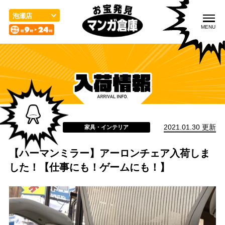
こ
の
泡瀬店
ペ
MENU
ー
ジ
の
先
頭
入荷情報
取扱品目
買取のご案内
で
す
2021.01.30 更新
家具・インテリア
【ハーマンミラー】アーロンチェア入荷しま
宅配／出張買取
店舗案内
お問い合わせ
した！【仕事にも！ゲームにも！】