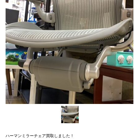
プライバシーポリシー
求人情報
English
公式
カード部
アミューズ
公式
トレトレ倉庫 あわせモー
トレトレ倉庫 糸満店
ル店
ハーマンミラーチェア買取しました！