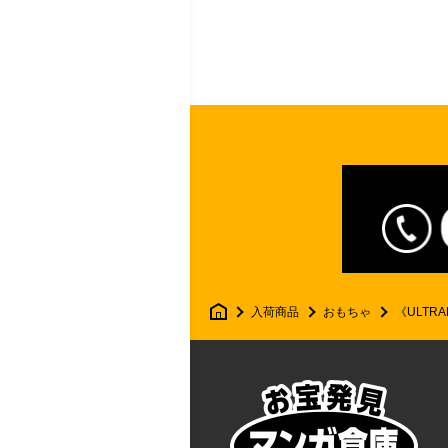
マ
入荷商品
おもちゃ
《ULTRA
ン
ガ
倉
庫
月
隈
店