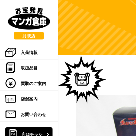
こ
の
ペ
ー
ジ
の
月隈店
先
頭
入荷情報
で
す
取扱品目
買取のご案内
店舗案内
お問い合わせ
店頭チラシ