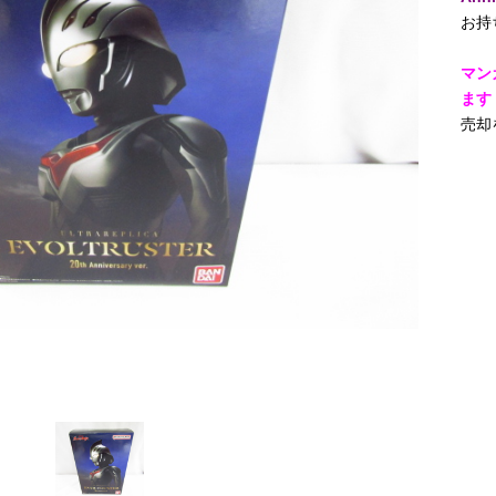
お持
マン
ます
売却