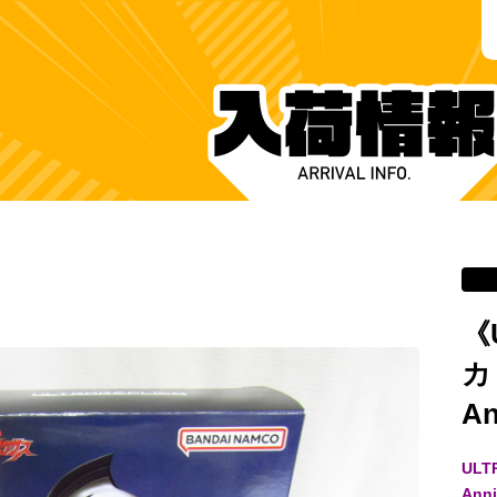
《
カ
A
UL
Ann