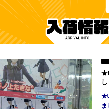
★
し
★
ま