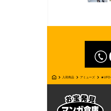
マ
入荷商品
アミューズ
★UF
ン
ガ
倉
庫
月
隈
店