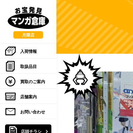
こ
の
ペ
ー
ジ
の
月隈店
先
頭
入荷情報
で
す
取扱品目
買取のご案内
店舗案内
お問い合わせ
店頭チラシ