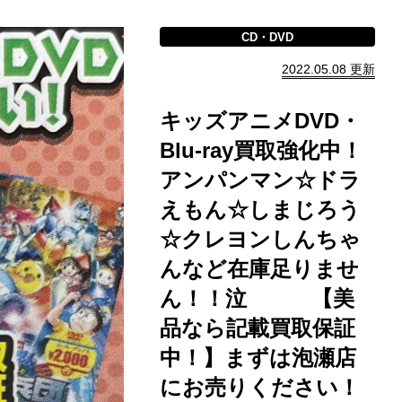
CD・DVD
2022.05.08 更新
キッズアニメDVD・
Blu-ray買取強化中！
アンパンマン☆ドラ
えもん☆しまじろう
☆クレヨンしんちゃ
んなど在庫足りませ
ん！！泣 【美
品なら記載買取保証
中！】まずは泡瀬店
にお売りください！